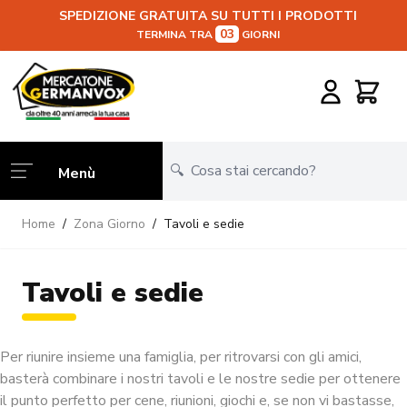
SPEDIZIONE GRATUITA SU TUTTI I PRODOTTI
03
TERMINA TRA
GIORNI
Salta al contenuto
Carrello
Menù
Home
/
Zona Giorno
/
Tavoli e sedie
Tavoli e sedie
Per riunire insieme una famiglia, per ritrovarsi con gli amici,
basterà combinare i nostri tavoli e le nostre sedie per ottenere
il punto perfetto per cene, riunioni, giochi e, se non vi bastasse,