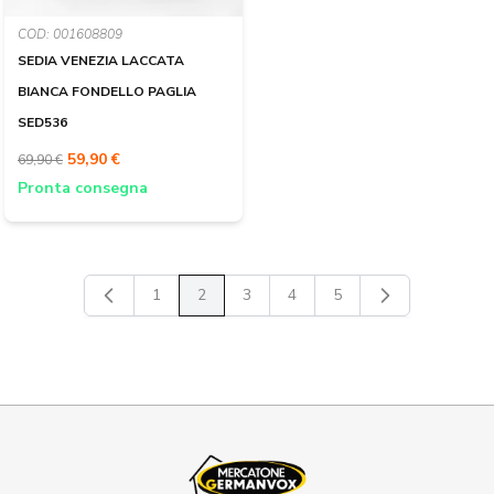
COD: 001608809
SEDIA VENEZIA LACCATA
BIANCA FONDELLO PAGLIA
SED536
59,90 €
69,90 €
Pronta consegna
1
2
3
4
5
Pagina
Attualmente stai leggendo la pagina
Pagina
Pagina
Pagina