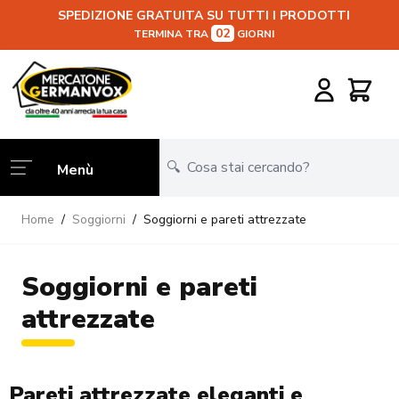
SPEDIZIONE GRATUITA SU TUTTI I PRODOTTI
02
TERMINA TRA
GIORNI
Salta al contenuto
Carrello
Menù
Home
/
Soggiorni
/
Soggiorni e pareti attrezzate
Soggiorni e pareti
attrezzate
Pareti attrezzate eleganti e