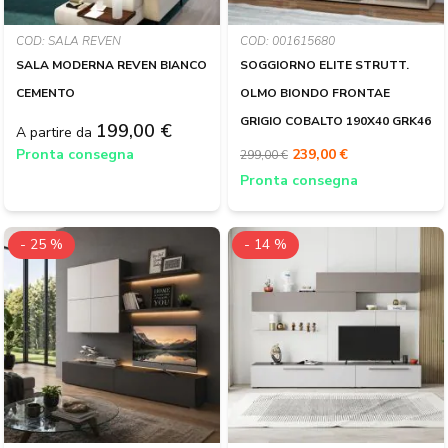
COD: SALA REVEN
COD: 001615680
SALA MODERNA REVEN BIANCO
SOGGIORNO ELITE STRUTT.
CEMENTO
OLMO BIONDO FRONTAE
GRIGIO COBALTO 190X40 GRK46
199,00 €
A partire da
Pronta consegna
239,00 €
299,00 €
Pronta consegna
- 25 %
- 14 %