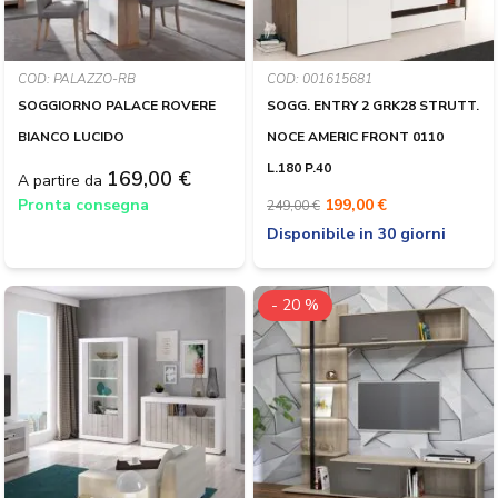
COD: PALAZZO-RB
COD: 001615681
SOGGIORNO PALACE ROVERE
SOGG. ENTRY 2 GRK28 STRUTT.
BIANCO LUCIDO
NOCE AMERIC FRONT 0110
L.180 P.40
169,00 €
A partire da
Pronta consegna
199,00 €
249,00 €
Disponibile in 30 giorni
- 20 %