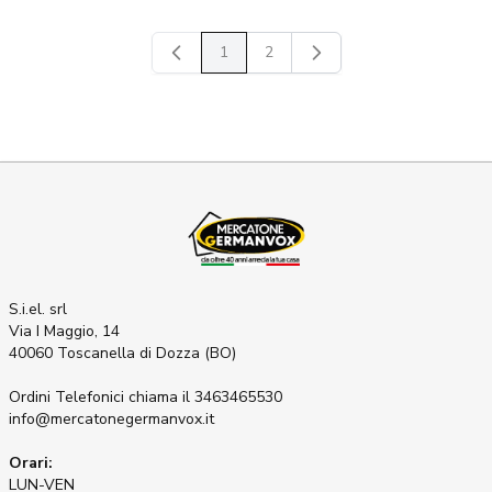
1
2
Attualmente stai leggendo la pagina
Pagina
S.i.el. srl
Via I Maggio, 14
40060 Toscanella di Dozza (BO)
Ordini Telefonici
chiama il 3463465530
info@mercatonegermanvox.it
Orari:
LUN-VEN