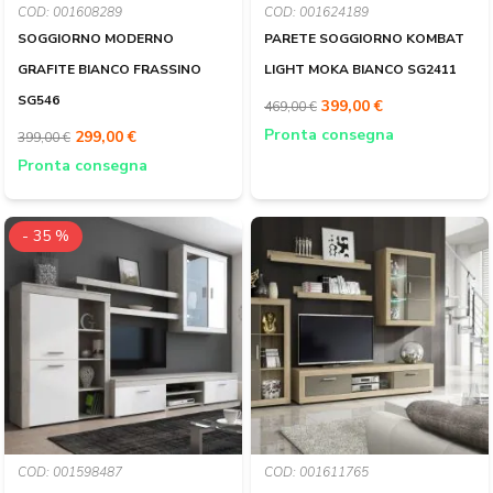
COD: 001608289
COD: 001624189
SOGGIORNO MODERNO
PARETE SOGGIORNO KOMBAT
GRAFITE BIANCO FRASSINO
LIGHT MOKA BIANCO SG2411
SG546
399,00 €
469,00 €
Pronta consegna
299,00 €
399,00 €
Pronta consegna
- 35 %
COD: 001598487
COD: 001611765