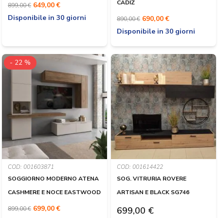
CADIZ
649,00 €
899,00 €
Disponibile in 30 giorni
690,00 €
890,00 €
Disponibile in 30 giorni
- 22 %
COD: 001603871
COD: 001614422
SOGGIORNO MODERNO ATENA
SOG. VITRURIA ROVERE
CASHMERE E NOCE EASTWOOD
ARTISAN E BLACK SG746
699,00 €
899,00 €
699,00 €