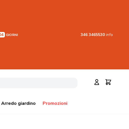
04
346 3465530
info
GIORNI
Cerca
Carrello
Arredo giardino
Promozioni