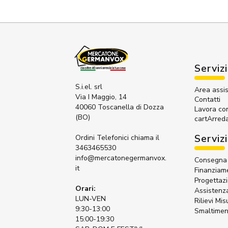
Servizi
S.i.el. srl
Area assi
Via I Maggio, 14
Contatti
40060 Toscanella di Dozza
Lavora co
(BO)
cartArred
Servizi
Ordini Telefonici
chiama il
3463465530
info@mercatonegermanvox.
Consegna 
it
Finanziame
Progettaz
Orari:
Assistenz
LUN-VEN
Rilievi Mis
9:30-13:00
Smaltimen
15:00-19:30