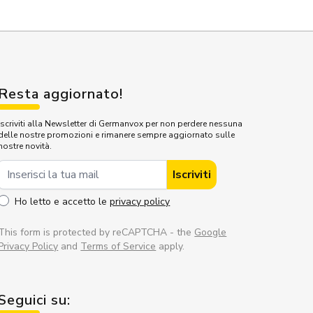
Resta aggiornato!
Iscriviti alla Newsletter di Germanvox per non perdere nessuna
delle nostre promozioni e rimanere sempre aggiornato sulle
nostre novità.
Indirizzo Email
Iscriviti
Ho letto e accetto le
privacy policy
This form is protected by reCAPTCHA - the
Google
Privacy Policy
and
Terms of Service
apply.
Seguici su: