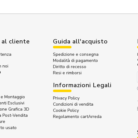
 al cliente
Guida all'acquisto
stenza
Spedizione e consegna
Modalità di pagamento
n noi
Diritto di recesso
a
Resi e rimborsi
Informazioni Legali
e Montaggio
Privacy Policy
nti Esclusivi
Condizioni di vendita
ione Grafica 3D
Cookie Policy
a Post-Vendita
Regolamento cartArreda
ure
to usato