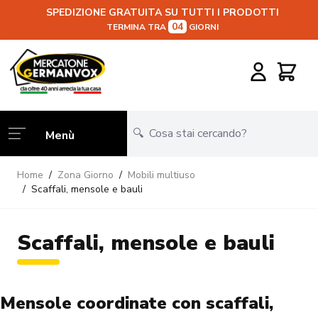
SPEDIZIONE GRATUITA SU TUTTI I PRODOTTI
04
TERMINA TRA
GIORNI
Salta al contenuto
Carrello
Menù
Home
/
Zona Giorno
/
Mobili multiuso
/
Scaffali, mensole e bauli
Scaffali, mensole e bauli
Mensole coordinate con scaffali,