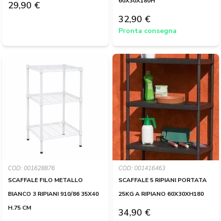
60X30X180H
29,90 €
32,90 €
Pronta consegna
COD: 001628876
COD: 001416463
SCAFFALE FILO METALLO
SCAFFALE 5 RIPIANI PORTATA
BIANCO 3 RIPIANI 910/86 35X40
25KG A RIPIANO 60X30XH180
H.75 CM
34,90 €