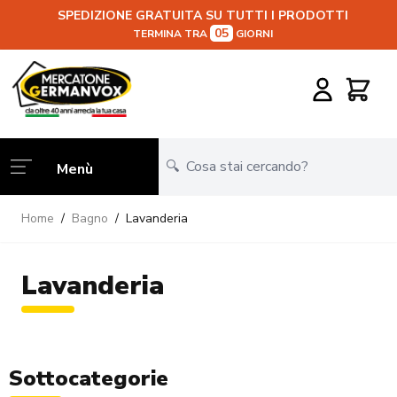
SPEDIZIONE GRATUITA SU TUTTI I PRODOTTI
05
TERMINA TRA
GIORNI
Salta al contenuto
Carrello
Menù
Home
/
Bagno
/
Lavanderia
Lavanderia
Sottocategorie