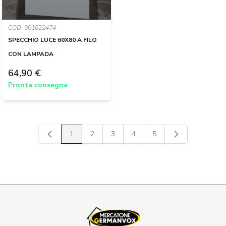
COD: 001622474
SPECCHIO LUCE 60X80 A FILO
CON LAMPADA
64,90 €
Pronta consegna
1
2
3
4
5
Attualmente stai leggendo la pagina
Pagina
Pagina
Pagina
Pagina