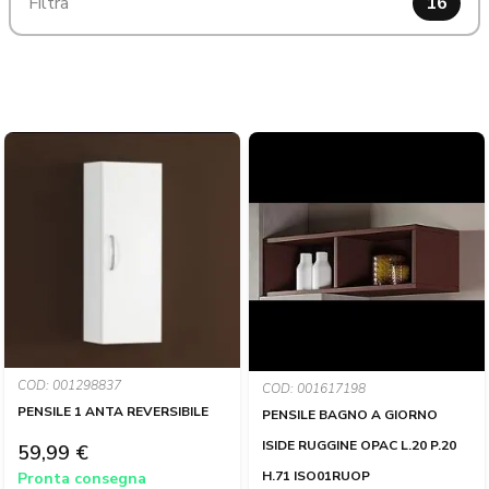
Filtra
16
COD: 001298837
COD: 001617198
PENSILE 1 ANTA REVERSIBILE
PENSILE BAGNO A GIORNO
ISIDE RUGGINE OPAC L.20 P.20
59,99 €
H.71 ISO01RUOP
Pronta consegna