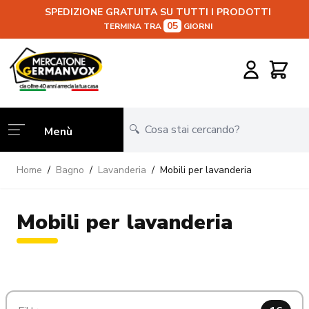
SPEDIZIONE GRATUITA SU TUTTI I PRODOTTI
05
TERMINA TRA
GIORNI
Salta al contenuto
Carrello
Menù
Home
/
Bagno
/
Lavanderia
/
Mobili per lavanderia
Mobili per lavanderia