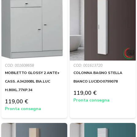
COD: 001608658
COD: 001613720
MOBILETTO GLOSSY 2 ANTE+
COLONNA BAGNO STELLA
CASS. A34200BL BIA.LUC
BIANCO LUCIDO0799078
H.80XL.77XP.34
119,00 €
Pronta consegna
119,00 €
Pronta consegna