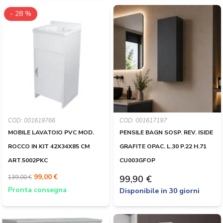
- 28 %
COD: 001619766
COD: 001617197
MOBILE LAVATOIO PVC MOD.
PENSILE BAGN SOSP. REV. ISIDE
ROCCO IN KIT 42X34X85 CM
GRAFITE OPAC. L.30 P.22 H.71
ART.5002PKC
CU003GFOP
99,00 €
139,00 €
99,90 €
Pronta consegna
Disponibile in 30 giorni