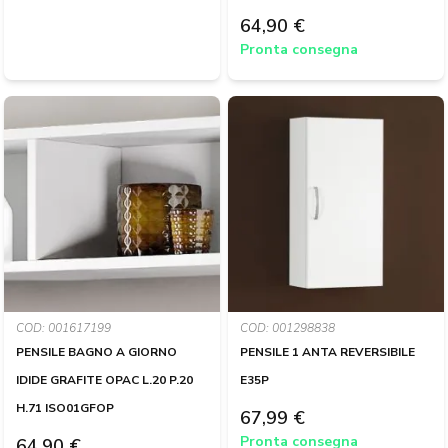
64,90 €
Pronta consegna
COD: 001617199
COD: 001298838
PENSILE BAGNO A GIORNO
PENSILE 1 ANTA REVERSIBILE
IDIDE GRAFITE OPAC L.20 P.20
E35P
H.71 ISO01GFOP
67,99 €
Pronta consegna
64,90 €