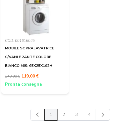
COD: 001616065
MOBILE SOPRALAVATRICE
C/VANI E 2ANTE COLORE
BIANCO MIS: 65X25X192H
119,00 €
149,00 €
Pronta consegna
1
2
3
4
Attualmente stai leggendo la pagina
Pagina
Pagina
Pagina