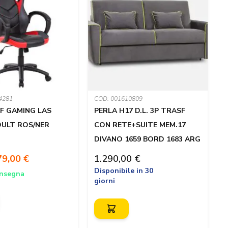
4281
COD: 001610809
C
F GAMING LAS
PERLA H17 D.L. 3P TRASF
ULT ROS/NER
CON RETE+SUITE MEM.17
DIVANO 1659 BORD 1683 ARG
79,00 €
1.290,00 €
5
Disponibile in 30
onsegna
P
giorni