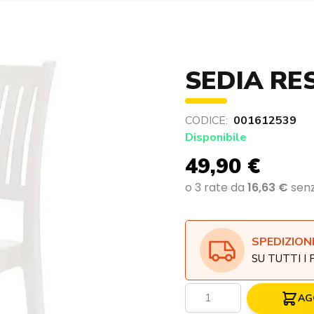
SEDIA RE
CODICE:
001612539
Disponibile
49,90 €
SPEDIZION
SU TUTTI I
Quantità
AG