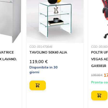
COD: 001470646
COD: 00160
TAVOLINO 50X40 ALIA
POLTR UF
VATRICE
VEGAS AD
X LAVAND.
119,00 €
GA9381R
Disponibile in 30
giorni
1
199,00 €
Pronta c