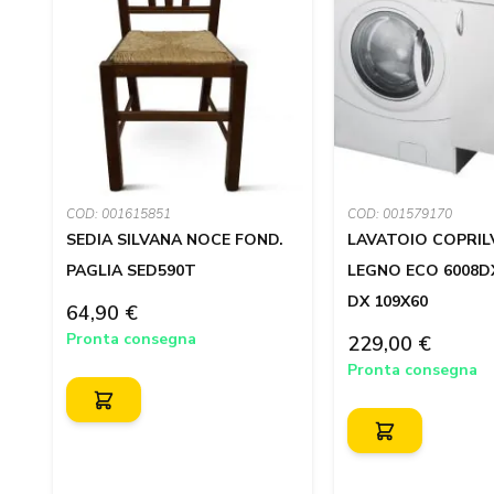
COD: 001615851
COD: 001579170
SEDIA SILVANA NOCE FOND.
LAVATOIO COPRIL
PAGLIA SED590T
LEGNO ECO 6008D
DX 109X60
64,90 €
Pronta consegna
229,00 €
Pronta consegna