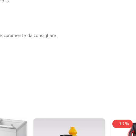
no G.
Sicuramente da consigliare.
- 10 %