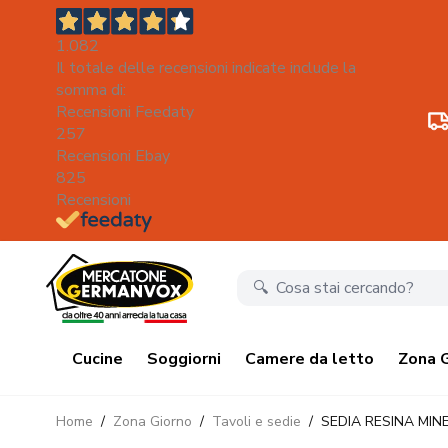
1.082
Il totale delle recensioni indicate include la
somma di:
Recensioni Feedaty
257
Recensioni Ebay
825
Recensioni
Salta al contenuto
Cucine
Soggiorni
Camere da letto
Zona 
Home
/
Zona Giorno
/
Tavoli e sedie
/
SEDIA RESINA MIN