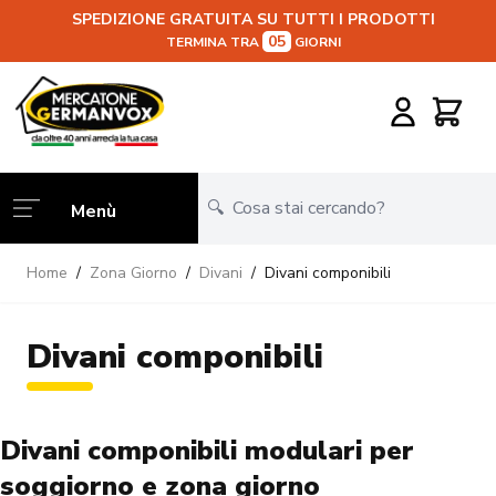
SPEDIZIONE GRATUITA SU TUTTI I PRODOTTI
05
TERMINA TRA
GIORNI
Salta al contenuto
Carrello
Menù
Home
/
Zona Giorno
/
Divani
/
Divani componibili
Divani componibili
Divani componibili modulari per
soggiorno e zona giorno