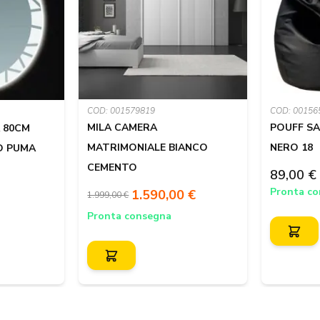
COD: 001579819
COD: 00156
MILA CAMERA
POUFF S
A 80CM
MATRIMONIALE BIANCO
NERO 18
O PUMA
CEMENTO
89,00 €
Pronta c
1.590,00 €
1.999,00 €
Pronta consegna