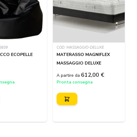
5839
COD: MASSAGGIO-DELUXE
C
ACCO ECOPELLE
MATERASSO MAGNIFLEX
MASSAGGIO DELUXE
612,00 €
A partire da
onsegna
Pronta consegna
2
P