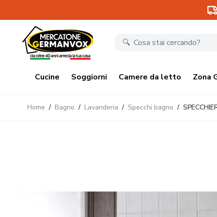
Salta al contenuto
Cucine
Soggiorni
Camere da letto
Zona 
Home
/
Bagno
/
Lavanderia
/
Specchi bagno
/
SPECCHIER