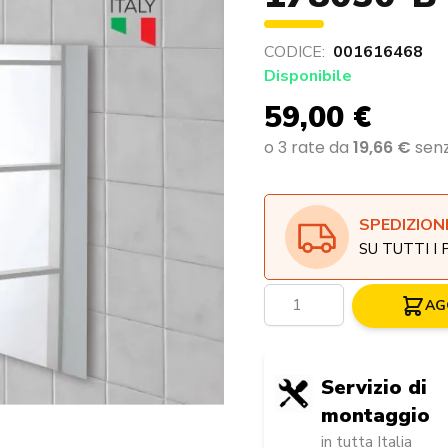
CODICE:
001616468
Disponibile
59,00 €
SPEDIZION
SU TUTTI I
Quantità
AG
Servizio di
montaggio
in tutta Italia