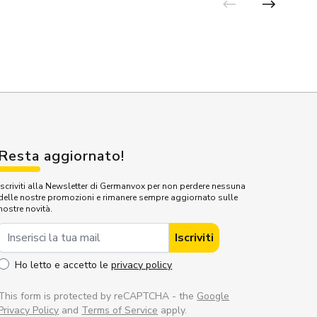
Resta aggiornato!
Iscriviti alla Newsletter di Germanvox per non perdere nessuna
delle nostre promozioni e rimanere sempre aggiornato sulle
nostre novità.
Indirizzo Email
Iscriviti
Ho letto e accetto le
privacy policy
This form is protected by reCAPTCHA - the
Google
Privacy Policy
and
Terms of Service
apply.