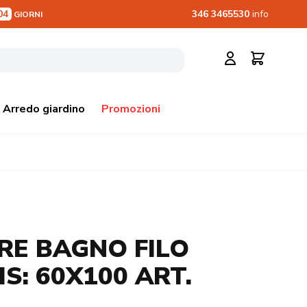
04
346 3465530
info
GIORNI
Cerca
Carrello
Arredo giardino
Promozioni
RE BAGNO FILO
S: 60X100 ART.