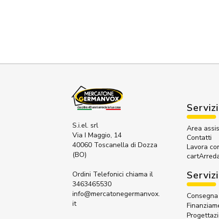
Servizi
S.i.el. srl
Area assi
Via I Maggio, 14
Contatti
40060 Toscanella di Dozza
Lavora co
(BO)
cartArred
Servizi
Ordini Telefonici
chiama il
3463465530
info@mercatonegermanvox.
Consegna 
it
Finanziame
Progettaz