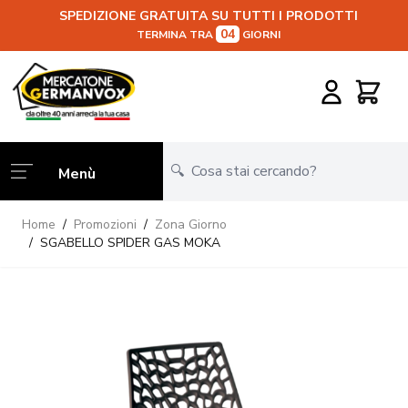
SPEDIZIONE GRATUITA SU TUTTI I PRODOTTI
04
TERMINA TRA
GIORNI
Salta al contenuto
Carrello
Menù
Home
/
Promozioni
/
Zona Giorno
/
SGABELLO SPIDER GAS MOKA