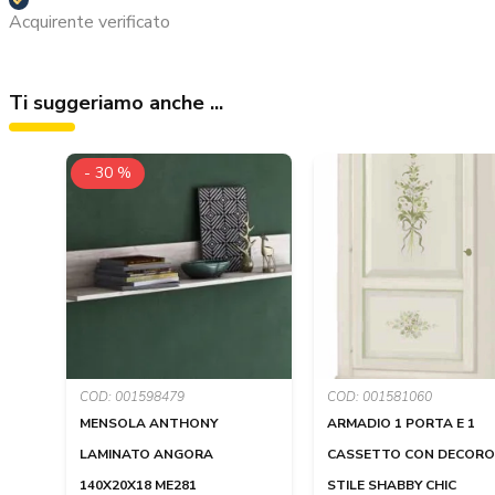
Acquirente verificato
Ti suggeriamo anche ...
- 30 %
COD: 001598479
COD: 001581060
MENSOLA ANTHONY
ARMADIO 1 PORTA E 1
LAMINATO ANGORA
CASSETTO CON DECORO 
140X20X18 ME281
STILE SHABBY CHIC