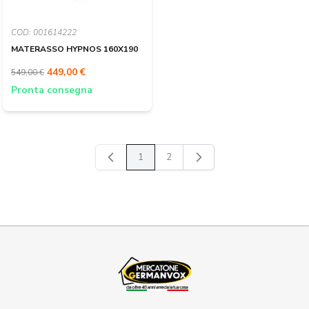
COD: 001614222
MATERASSO HYPNOS 160X190
449,00 €
549,00 €
Pronta consegna
1
2
Attualmente stai leggendo la pagina
Pagina