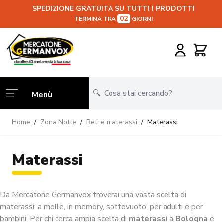
SPEDIZIONE GRATUITA SU TUTTI I PRODOTTI
02
TERMINA TRA
GIORNI
Salta al contenuto
Carrello
Menù
Home
/
Zona Notte
/
Reti e materassi
/
Materassi
Materassi
Da Mercatone Germanvox troverai una vasta scelta di
materassi: a molle, in memory, sottovuoto, per adulti e per
bambini. Per chi cerca ampia scelta di
materassi
a
Bologna
e