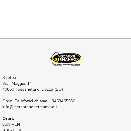
S.i.el. srl
Via I Maggio, 14
40060 Toscanella di Dozza (BO)
Ordini Telefonici
chiama il 3463465530
info@mercatonegermanvox.it
Orari:
LUN-VEN
9:30-13:00