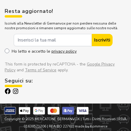
Resta aggiornato!
Iscriviti alla Newsletter di Germanvox per non perdere nessuna delle
nostre promozioni e rimanere sempre aggiornato sulle nostre novità.
Indirizzo Email
Iscriviti
Ho letto e accetto le
privacy policy
This form is protected by reCAPTCHA - the
Google Privacy
Policy
and
Terms of Service
apply.
Seguici su:
Copyright © 2025 MERCATONE GERMANVOX |
Tutti i Diritti Riservati
| P.IVA
01638571206 | REA BO 22761
| made by Kommerce