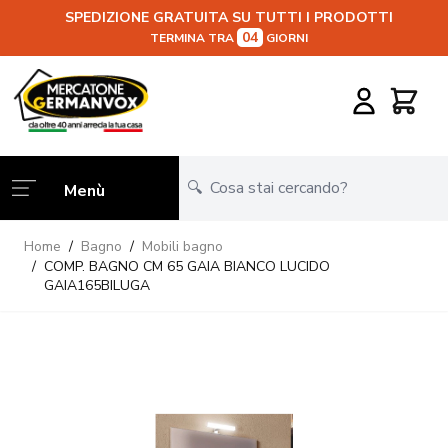
SPEDIZIONE GRATUITA SU TUTTI I PRODOTTI
04
TERMINA TRA
GIORNI
Salta al contenuto
Carrello
Menù
Home
/
Bagno
/
Mobili bagno
/
COMP. BAGNO CM 65 GAIA BIANCO LUCIDO
GAIA165BILUGA