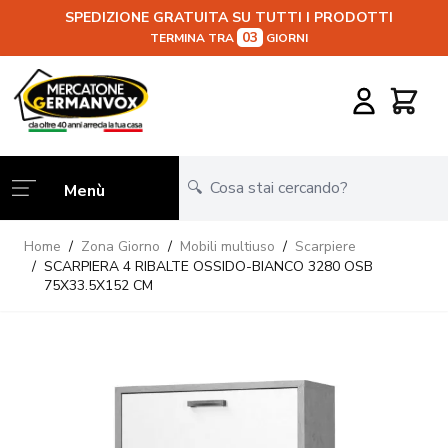
SPEDIZIONE GRATUITA SU TUTTI I PRODOTTI
03
TERMINA TRA
GIORNI
Salta al contenuto
Carrello
Menù
Home
/
Zona Giorno
/
Mobili multiuso
/
Scarpiere
/
SCARPIERA 4 RIBALTE OSSIDO-BIANCO 3280 OSB
75X33.5X152 CM