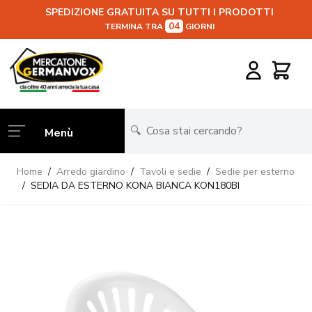
SPEDIZIONE GRATUITA SU TUTTI I PRODOTTI
04
TERMINA TRA
GIORNI
Salta al contenuto
Carrello
Menù
Home
/
Arredo giardino
/
Tavoli e sedie
/
Sedie per esterno
/
SEDIA DA ESTERNO KONA BIANCA KON180BI