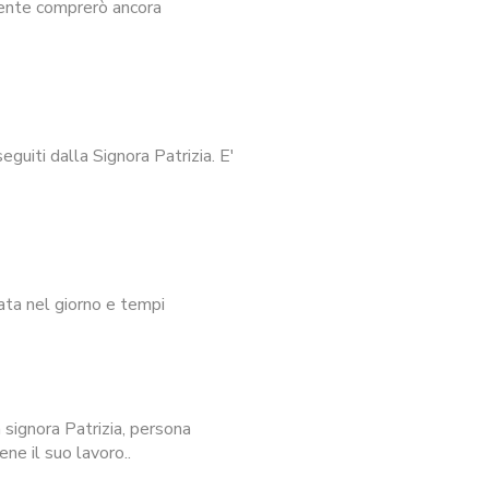
mente comprerò ancora
guiti dalla Signora Patrizia. E'
ata nel giorno e tempi
signora Patrizia, persona
ne il suo lavoro..