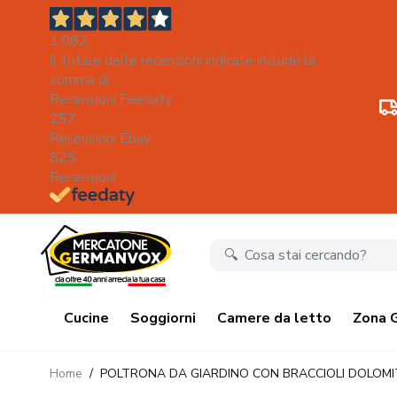
1.082
Il totale delle recensioni indicate include la
somma di:
Recensioni Feedaty
257
Recensioni Ebay
825
Recensioni
Salta al contenuto
Cucine
Soggiorni
Camere da letto
Zona 
Home
/
POLTRONA DA GIARDINO CON BRACCIOLI DOLOMIT