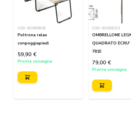
COD: 001605618
COD: 001605313
Poltrona relax
OMBRELLONE LEG
conpoggiapiedi
QUADRATO ECRU'
781E
59,90 €
Pronta consegna
79,00 €
Pronta consegna