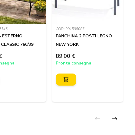
5146
COD: 001598087
C
A ESTERNO
PANCHINA 2 POSTI LEGNO
CLASSIC 760/39
NEW YORK
C
7
€
89,00 €
onsegna
Pronta consegna
P