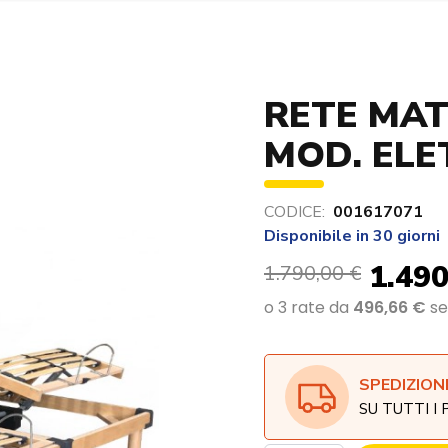
RETE MAT
MOD. ELE
CODICE:
001617071
Disponibile in 30 giorni
1.490
1.790,00 €
SPEDIZION
SU TUTTI I