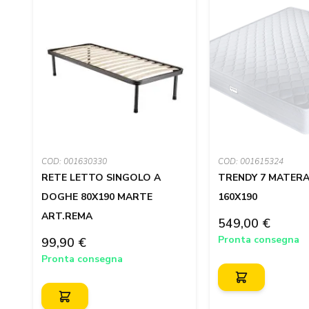
COD: 001630330
COD: 001615324
RETE LETTO SINGOLO A
TRENDY 7 MATER
/2
DOGHE 80X190 MARTE
160X190
ART.REMA
549,00 €
Pronta consegna
99,90 €
Pronta consegna