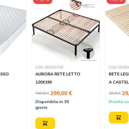
COD: 001615728
COD: 00162
ASSO
AURORA RETE LETTO
RETE LEG
120X190
A CASTEL
299,00 €
29
369,00 €
39,00 €
Disponibile in 30
Pronta c
giorni