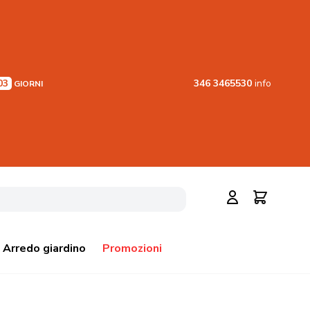
03
346 3465530
info
GIORNI
Cerca
Carrello
Arredo giardino
Promozioni