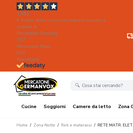
1.082
Il totale delle recensioni indicate include la
somma di:
Recensioni Feedaty
257
Recensioni Ebay
825
Recensioni
Salta al contenuto
Cucine
Soggiorni
Camere da letto
Zona 
Home
/
Zona Notte
/
Reti e materassi
/
RETE MATR. ELET