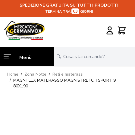
SPEDIZIONE GRATUITA SU TUTTI I PRODOTTI
03
TERMINA TRA
GIORNI
Salta al contenuto
Carrello
Menù
Home
/
Zona Notte
/
Reti e materassi
/
MAGNIFLEX MATERASSO MAGNISTRETCH SPORT 9
80X190