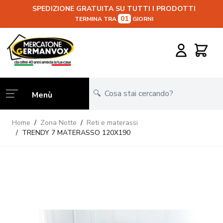
SPEDIZIONE GRATUITA SU TUTTI I PRODOTTI
01
TERMINA TRA
GIORNI
Salta al contenuto
Carrello
Menù
Home
/
Zona Notte
/
Reti e materassi
/
TRENDY 7 MATERASSO 120X190