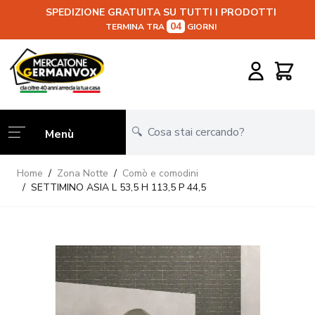
SPEDIZIONE GRATUITA SU TUTTI I PRODOTTI
04
TERMINA TRA
GIORNI
Salta al contenuto
Carrello
Menù
Home
/
Zona Notte
/
Comò e comodini
/
SETTIMINO ASIA L 53,5 H 113,5 P 44,5