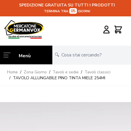
SPEDIZIONE GRATUITA SU TUTTI I PRODOTTI
05
TERMINA TRA
GIORNI
Salta al contenuto
Carrello
Menù
Home
/
Zona Giorno
/
Tavoli e sedie
/
Tavoli classici
/
TAVOLO ALLUNGABILE PINO TINTA MIELE 254MI