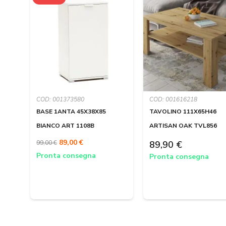
COD: 001373580
COD: 001616218
BASE 1ANTA 45X38X85
TAVOLINO 111X65H46
BIANCO ART 1108B
ARTISAN OAK TVL856
89,00 €
99,00 €
89,90 €
Pronta consegna
Pronta consegna