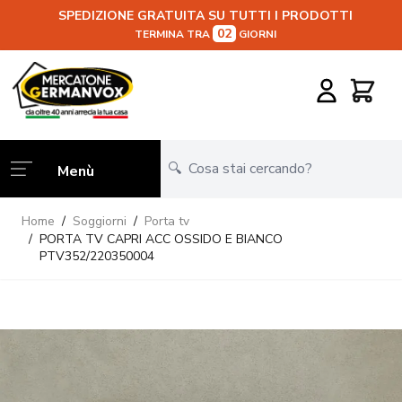
SPEDIZIONE GRATUITA SU TUTTI I PRODOTTI
02
TERMINA TRA
GIORNI
Salta al contenuto
Carrello
Menù
Home
/
Soggiorni
/
Porta tv
/
PORTA TV CAPRI ACC OSSIDO E BIANCO
PTV352/220350004