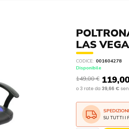
POLTRON
LAS VEGA
CODICE:
001604278
Disponibile
119,00
149,00 €
SPEDIZION
SU TUTTI I