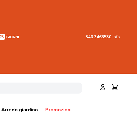
05
346 3465530
info
GIORNI
Cerca
Carrello
Arredo giardino
Promozioni