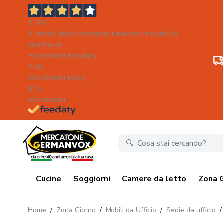
1.081
Il totale delle recensioni indicate include la
somma di:
Recensioni Feedaty
256
Recensioni Ebay
825
Recensioni
Salta al contenuto
Cucine
Soggiorni
Camere da letto
Zona 
Home
/
Zona Giorno
/
Mobili da Ufficio
/
Sedie da ufficio
/