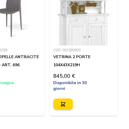
5259
COD: 001580900
C
OPELLE ANTRACITE
VETRINA 2 PORTE
 ART. 696
104X43X219H
A
845,00 €
onsegna
Disponibile in 30
P
giorni