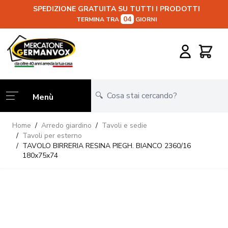
SPEDIZIONE GRATUITA SU TUTTI I PRODOTTI
04
TERMINA TRA
GIORNI
Salta al contenuto
Carrello
Menù
Home
/
Arredo giardino
/
Tavoli e sedie
/
Tavoli per esterno
/
TAVOLO BIRRERIA RESINA PIEGH. BIANCO 2360/16
180x75x74