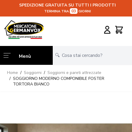
SPEDIZIONE GRATUITA SU TUTTI I PRODOTTI
03
TERMINA TRA
GIORNI
Salta al contenuto
Carrello
Menù
Home
/
Soggiorni
/
Soggiorni e pareti attrezzate
/
SOGGIORNO MODERNO COMPONIBILE FOSTER
TORTORA BIANCO