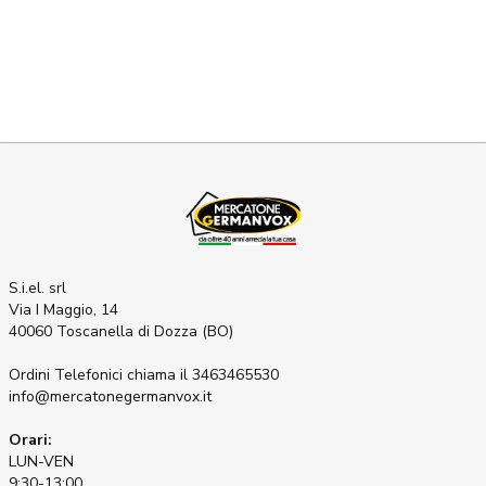
S.i.el. srl
Via I Maggio, 14
40060 Toscanella di Dozza (BO)
Ordini Telefonici
chiama il 3463465530
info@mercatonegermanvox.it
Orari:
LUN-VEN
9:30-13:00