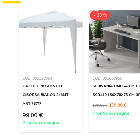
- 30 %
COD: 001598064
COD: 001608950
GAZEBO PIEGHEVOLE
SCRIVANIA OMEGA CM.15
C/BORSA BIANCO 2x3MT
SCR119 150X78X75 CM GR
ART.787/7
139,00 €
199,00 €
Pronta consegna
99,00 €
Pronta consegna