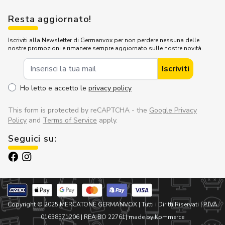
Resta aggiornato!
Iscriviti alla Newsletter di Germanvox per non perdere nessuna delle
nostre promozioni e rimanere sempre aggiornato sulle nostre novità.
Indirizzo Email
Iscriviti
Ho letto e accetto le
privacy policy
This form is protected by reCAPTCHA - the
Google Privacy
Policy
and
Terms of Service
apply.
Seguici su:
Copyright © 2025 MERCATONE GERMANVOX |
Tutti i Diritti Riservati
| P.IVA
01638571206 | REA BO 22761
| made by Kommerce