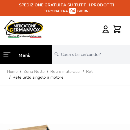
SPEDIZIONE GRATUITA SU TUTTI I PRODOTTI
04
TERMINA TRA
GIORNI
Salta al contenuto
Carrello
Menù
Home
/
Zona Notte
/
Reti e materassi
/
Reti
/
Rete letto singolo a motore