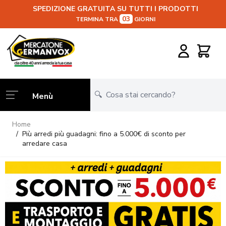
SPEDIZIONE GRATUITA SU TUTTI I PRODOTTI
03
TERMINA TRA
GIORNI
Salta al contenuto
Carrello
Menù
Home
/
Più arredi più guadagni: fino a 5.000€ di sconto per
arredare casa