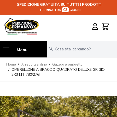
SPEDIZIONE GRATUITA SU TUTTI I PRODOTTI
03
TERMINA TRA
GIORNI
Salta al contenuto
Carrello
Menù
Home
/
Arredo giardino
/
Gazebi e ombrelloni
/
OMBRELLONE A BRACCIO QUADRATO DELUXE GRIGIO
3X3 MT 780/27G