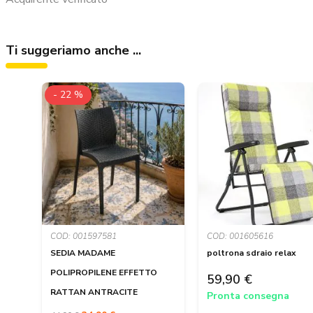
Ti suggeriamo anche ...
- 22 %
COD: 001597581
COD: 001605616
SEDIA MADAME
poltrona sdraio relax
POLIPROPILENE EFFETTO
59,90 €
RATTAN ANTRACITE
Pronta consegna