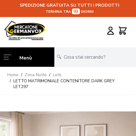
SPEDIZIONE GRATUITA SU TUTTI I PRODOTTI
03
TERMINA TRA
GIORNI
Salta al contenuto
Carrello
Menù
Home
/
Zona Notte
/
Letti
/
LETTO MATRIMONIALE CONTENITORE DARK GREY
LET297