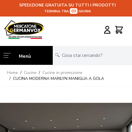
SPEDIZIONE GRATUITA SU TUTTI I PRODOTTI
03
TERMINA TRA
GIORNI
Salta al contenuto
Carrello
Menù
Home
/
Cucine
/
Cucine in promozione
/
CUCINA MODERNA MARILYN MANIGLIA A GOLA