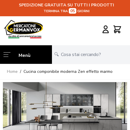
SPEDIZIONE GRATUITA SU TUTTI I PRODOTTI
05
TERMINA TRA
GIORNI
Salta al contenuto
Carrello
Menù
Home
/
Cucina componibile moderna Zen effetto marmo