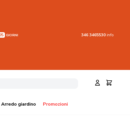
05
346 3465530
info
GIORNI
Cerca
Carrello
Arredo giardino
Promozioni