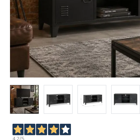
4,2
/5