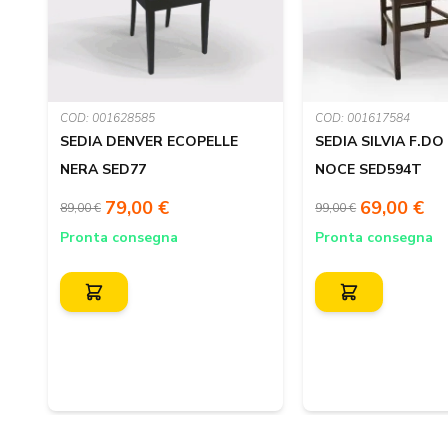
COD: 001628585
COD: 001617584
SEDIA DENVER ECOPELLE
SEDIA SILVIA F.D
NERA SED77
NOCE SED594T
79,00 €
69,00 €
89,00 €
99,00 €
Pronta consegna
Pronta consegna