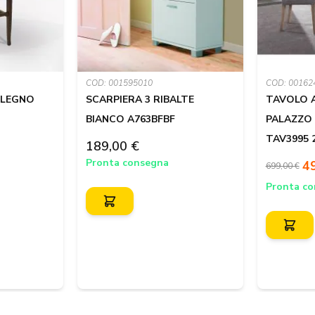
COD: 001595010
COD: 00162
O LEGNO
SCARPIERA 3 RIBALTE
TAVOLO 
BIANCO A763BFBF
PALAZZO
TAV3995 
189,00 €
Pronta consegna
4
699,00 €
Pronta c