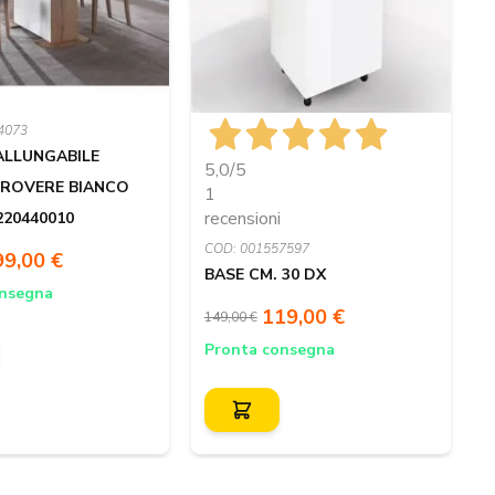
4073
C
ALLUNGABILE
5,0
/5
 ROVERE BIANCO
H
1
recensioni
220440010
COD: 001557597
P
99,00 €
BASE CM. 30 DX
onsegna
119,00 €
149,00 €
Pronta consegna