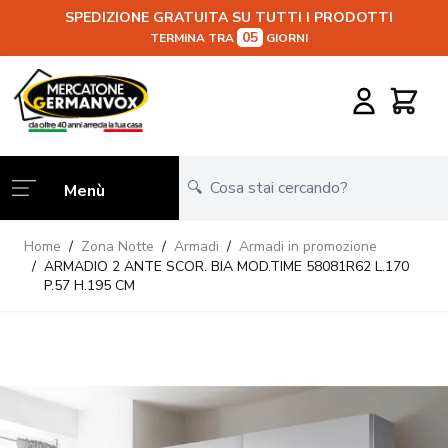
SPEDIZIONE GRATUITA SU TUTTI I PRODOTTI
05
TERMINA TRA
GIORNI
Salta al contenuto
Carrello
Menù
Home
/
Zona Notte
/
Armadi
/
Armadi in promozione
/
ARMADIO 2 ANTE SCOR. BIA MOD.TIME 58081R62 L.170
P.57 H.195 CM