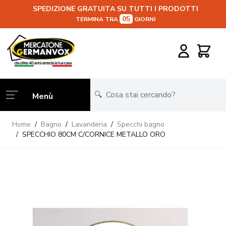
SPEDIZIONE GRATUITA SU TUTTI I PRODOTTI
05
TERMINA TRA
GIORNI
Salta al contenuto
Carrello
Menù
Home
/
Bagno
/
Lavanderia
/
Specchi bagno
/
SPECCHIO 80CM C/CORNICE METALLO ORO