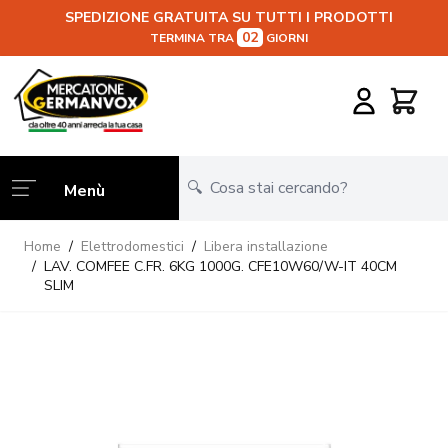
SPEDIZIONE GRATUITA SU TUTTI I PRODOTTI
02
TERMINA TRA
GIORNI
Salta al contenuto
Carrello
Menù
Home
/
Elettrodomestici
/
Libera installazione
/
LAV. COMFEE C.FR. 6KG 1000G. CFE10W60/W-IT 40CM
SLIM