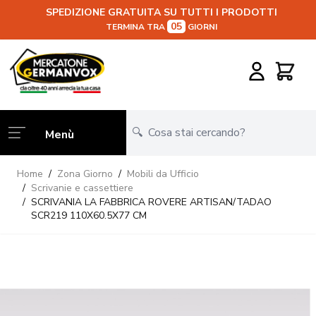
SPEDIZIONE GRATUITA SU TUTTI I PRODOTTI
05
TERMINA TRA
GIORNI
Salta al contenuto
Carrello
Menù
Home
/
Zona Giorno
/
Mobili da Ufficio
/
Scrivanie e cassettiere
/
SCRIVANIA LA FABBRICA ROVERE ARTISAN/TADAO
SCR219 110X60.5X77 CM