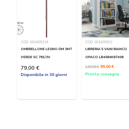
COD: 001605316
COD: 001630531
OMBRELLONE LEGNO DM 3MT
LIBRERIA 5 VANI BIANCO
VERDE SC 781/3V
OPACO LB4084K87406
99,00 €
79,00 €
139,00 €
Pronta consegna
Disponibile in 30 giorni