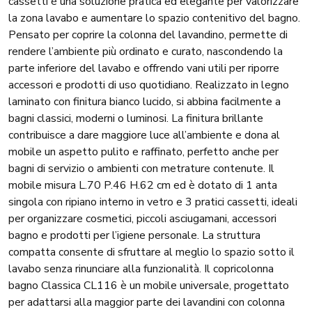
cassetti è una soluzione pratica ed elegante per valorizzare
la zona lavabo e aumentare lo spazio contenitivo del bagno.
Pensato per coprire la colonna del lavandino, permette di
rendere l’ambiente più ordinato e curato, nascondendo la
parte inferiore del lavabo e offrendo vani utili per riporre
accessori e prodotti di uso quotidiano. Realizzato in legno
laminato con finitura bianco lucido, si abbina facilmente a
bagni classici, moderni o luminosi. La finitura brillante
contribuisce a dare maggiore luce all’ambiente e dona al
mobile un aspetto pulito e raffinato, perfetto anche per
bagni di servizio o ambienti con metrature contenute. Il
mobile misura L.70 P.46 H.62 cm ed è dotato di 1 anta
singola con ripiano interno in vetro e 3 pratici cassetti, ideali
per organizzare cosmetici, piccoli asciugamani, accessori
bagno e prodotti per l’igiene personale. La struttura
compatta consente di sfruttare al meglio lo spazio sotto il
lavabo senza rinunciare alla funzionalità. Il copricolonna
bagno Classica CL116 è un mobile universale, progettato
per adattarsi alla maggior parte dei lavandini con colonna