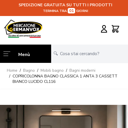
SPEDIZIONE GRATUITA SU TUTTI I PRODOTTI
01
TERMINA TRA
GIORNI
Salta al contenuto
Carrello
Menù
Home
/
Bagno
/
Mobili bagno
/
Bagni moderni
/
COPRICOLONNA BAGNO CLASSICA 1 ANTA 3 CASSETT
BIANCO LUCIDO CL116