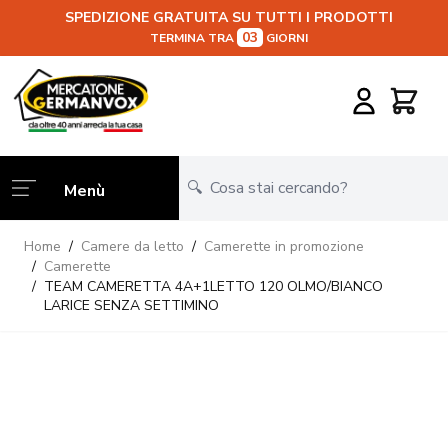
SPEDIZIONE GRATUITA SU TUTTI I PRODOTTI
03
TERMINA TRA
GIORNI
Salta al contenuto
Carrello
Menù
Home
/
Camere da letto
/
Camerette in promozione
/
Camerette
/
TEAM CAMERETTA 4A+1LETTO 120 OLMO/BIANCO
LARICE SENZA SETTIMINO