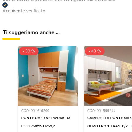
Acquirente verificato
Ti suggeriamo anche ...
- 39 %
- 43 %
COD: 001416299
COD: 001585144
PONTE OVER NETWORK DX
CAMERETTA PONTE MAX
L300 P58/95 H259,2
OLMO FRON. FRAS. B/2 L