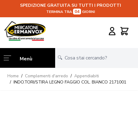
SPEDIZIONE GRATUITA SU TUTTI I PRODOTTI
04
TERMINA TRA
GIORNI
Salta al contenuto
Carrello
Menù
Home
/
Complementi d'arredo
/
Appendiabiti
/
INDO.TORI/STIRA LEGNO FAGGIO COL. BIANCO 2171001