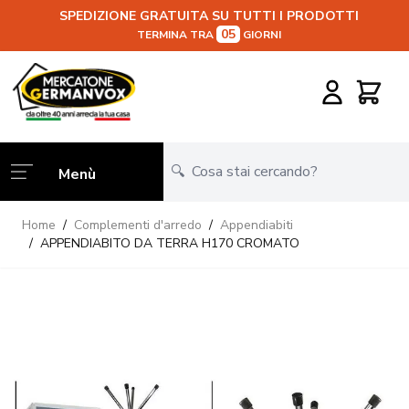
SPEDIZIONE GRATUITA SU TUTTI I PRODOTTI
05
TERMINA TRA
GIORNI
Salta al contenuto
Carrello
Menù
Home
/
Complementi d'arredo
/
Appendiabiti
/
APPENDIABITO DA TERRA H170 CROMATO