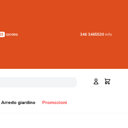
03
346 3465530
info
GIORNI
Cerca
Carrello
Arredo giardino
Promozioni