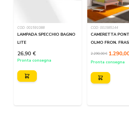
COD: 001591088
COD: 001585144
E
LAMPADA SPECCHIO BAGNO
CAMERETTA PONT
LITE
OLMO FRON. FRAS.
26,90 €
1.290,0
2.290,00 €
Pronta consegna
Pronta consegna