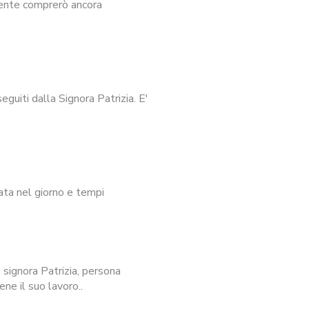
mente comprerò ancora
guiti dalla Signora Patrizia. E'
ata nel giorno e tempi
signora Patrizia, persona
ne il suo lavoro..