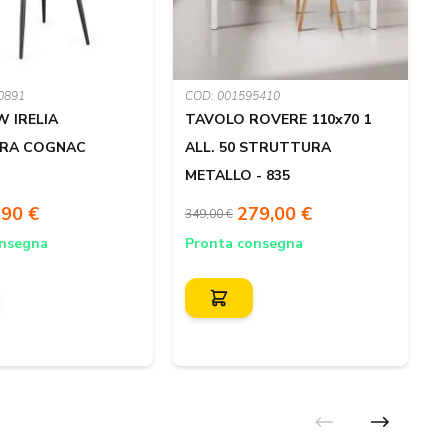
0891
COD: 001595410
C
W IRELIA
TAVOLO ROVERE 110x70 1
BRA COGNAC
ALL. 50 STRUTTURA
METALLO - 835
5
,90 €
279,00 €
349,00 €
D
g
onsegna
Pronta consegna