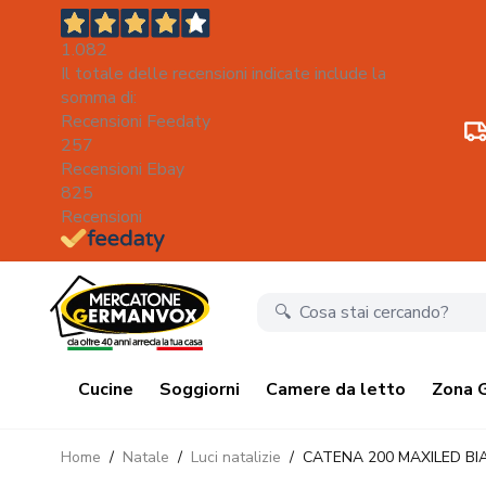
1.082
Il totale delle recensioni indicate include la
somma di:
Recensioni Feedaty
257
Recensioni Ebay
825
Recensioni
Salta al contenuto
Cucine
Soggiorni
Camere da letto
Zona 
Home
/
Natale
/
Luci natalizie
/
CATENA 200 MAXILED BI