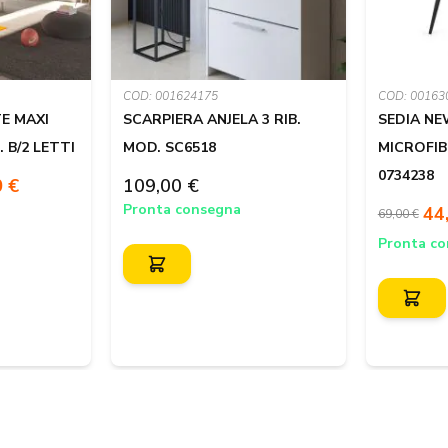
COD: 001624175
COD: 00163
E MAXI
SCARPIERA ANJELA 3 RIB.
SEDIA NE
 B/2 LETTI
MOD. SC6518
MICROFI
0734238
0 €
109,00 €
Pronta consegna
44
69,00 €
Pronta c