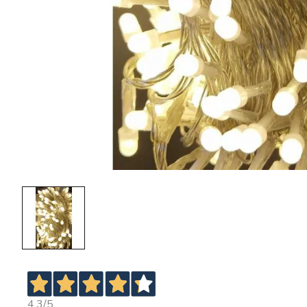
4,3
/5