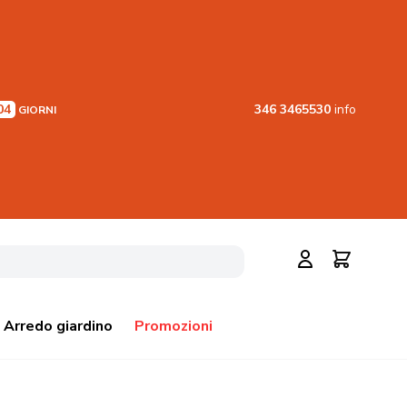
04
346 3465530
info
GIORNI
Cerca
Carrello
Arredo giardino
Promozioni