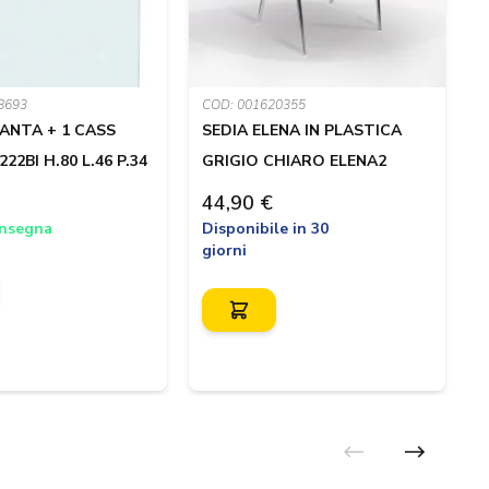
COD: 001620355
C
8693
SEDIA ELENA IN PLASTICA
 ANTA + 1 CASS
GRIGIO CHIARO ELENA2
R
22BI H.80 L.46 P.34
X
44,90 €
Disponibile in 30
onsegna
1
giorni
D
g