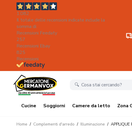
1.082
Il totale delle recensioni indicate include la
somma di:
Recensioni Feedaty
257
Recensioni Ebay
825
Recensioni
Salta al contenuto
Cucine
Soggiorni
Camere da letto
Zona 
Home
/
Complementi d'arredo
/
Illuminazione
/
APPLIQUE