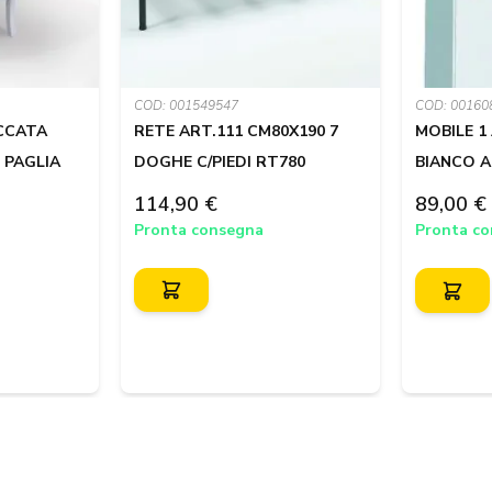
COD: 001549547
COD: 00160
ACCATA
RETE ART.111 CM80X190 7
MOBILE 1
 PAGLIA
DOGHE C/PIEDI RT780
BIANCO A2
114,90 €
89,00 €
Pronta consegna
Pronta c