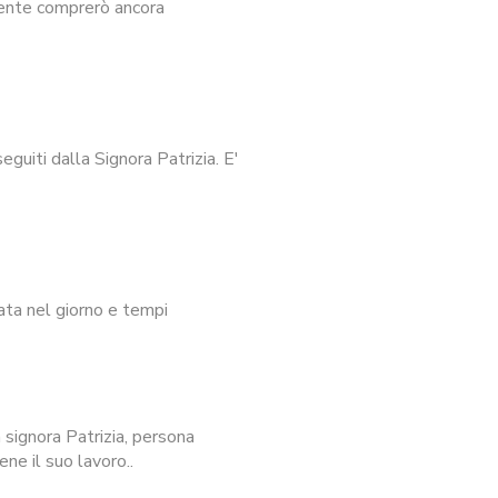
mente comprerò ancora
guiti dalla Signora Patrizia. E'
ata nel giorno e tempi
signora Patrizia, persona
ne il suo lavoro..