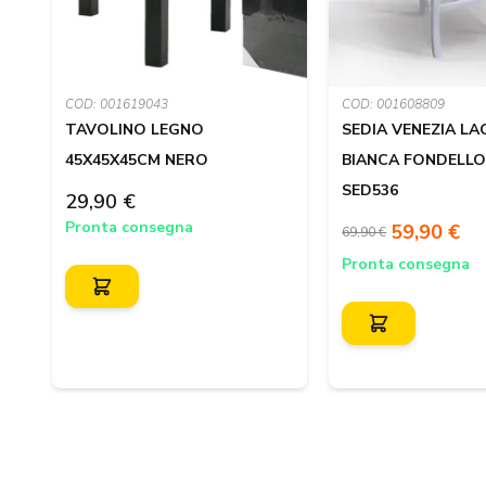
COD: 001619043
COD: 001608809
TAVOLINO LEGNO
SEDIA VENEZIA L
45X45X45CM NERO
BIANCA FONDELLO
SED536
29,90 €
Pronta consegna
59,90 €
69,90 €
Pronta consegna