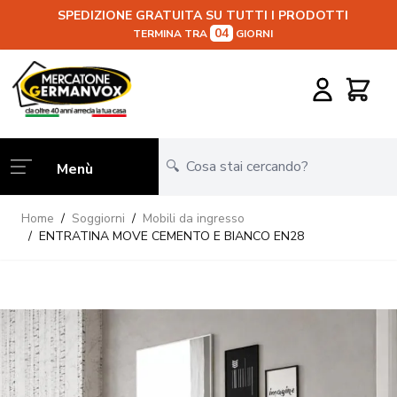
SPEDIZIONE GRATUITA SU TUTTI I PRODOTTI
04
TERMINA TRA
GIORNI
Salta al contenuto
Carrello
Menù
Home
/
Soggiorni
/
Mobili da ingresso
/
ENTRATINA MOVE CEMENTO E BIANCO EN28