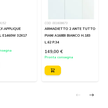
4152
COD: 001608673
C
Y-APPLIQUE
ARMADIETTO 2 ANTE TUTTO
 E1460W 32X17
PIANI A168BI BIANCO H.183
L.62 P.34
L
onsegna
149,00 €
2
Pronta consegna
P