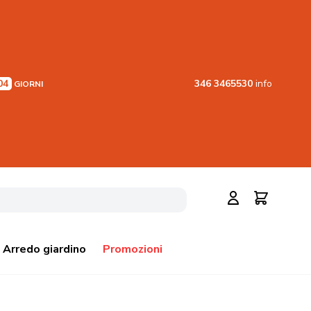
04
346 3465530
info
GIORNI
Cerca
Carrello
Arredo giardino
Promozioni