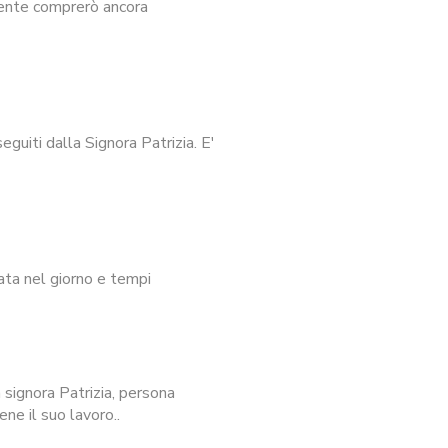
mente comprerò ancora
guiti dalla Signora Patrizia. E'
ata nel giorno e tempi
signora Patrizia, persona
ne il suo lavoro..