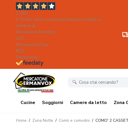
1.082
Il totale delle recensioni indicate include la
somma di:
Recensioni Feedaty
257
Recensioni Ebay
825
Recensioni
Salta al contenuto
Cucine
Soggiorni
Camere da letto
Zona 
Home
/
Zona Notte
/
Comò e comodini
/
COMO' 2 CASSET