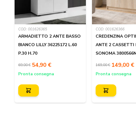
COD: 001626365
COD: 001626366
ARMADIETTO 2 ANTE BASSO
CREDENZINA OPTI
BIANCO LILLY 36225172 L.60
ANTE 2 CASSETTI
P.30 H.70
SONOMA 3800566
54,90 €
149,00 €
69,00 €
169,00 €
Pronta consegna
Pronta consegna