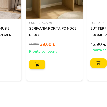
COD: 001597279
COD: 00143
MUS 3
SCRIVANIA PORTA PC NOCE
BUTTERFL
 ROVERE
PURO
CROMO 2L
N
39,00 €
42,90 €
69,00 €
Pronta c
Pronta consegna