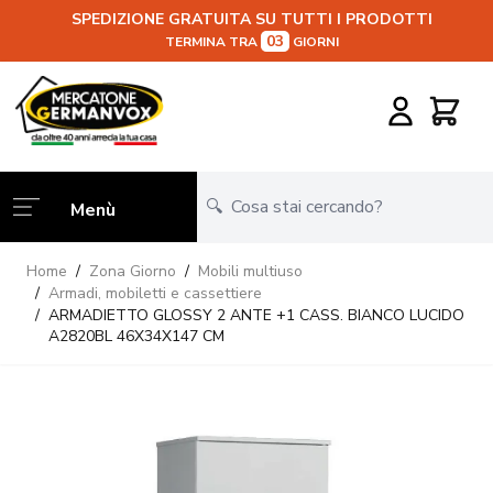
SPEDIZIONE GRATUITA SU TUTTI I PRODOTTI
03
TERMINA TRA
GIORNI
Salta al contenuto
Carrello
Menù
Home
/
Zona Giorno
/
Mobili multiuso
/
Armadi, mobiletti e cassettiere
/
ARMADIETTO GLOSSY 2 ANTE +1 CASS. BIANCO LUCIDO
A2820BL 46X34X147 CM