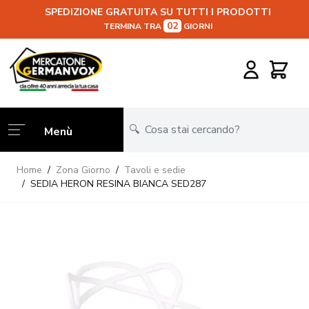
SPEDIZIONE GRATUITA SU TUTTI I PRODOTTI
02
TERMINA TRA
GIORNI
Salta al contenuto
Carrello
Menù
Home
/
Zona Giorno
/
Tavoli e sedie
/
SEDIA HERON RESINA BIANCA SED287