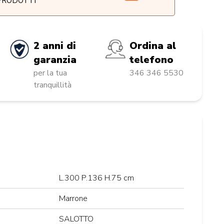
 PRODOTTI
2 anni di
Ordina al
garanzia
telefono
per la tua
346 346 5530
tranquillità
L.300 P.136 H.75 cm
Marrone
SALOTTO