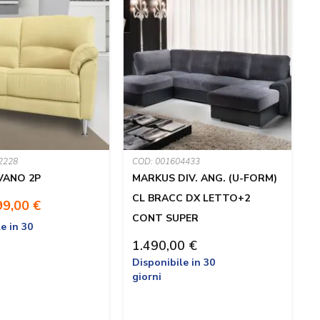
2228
COD: 001604433
C
VANO 2P
MARKUS DIV. ANG. (U-FORM)
CL BRACC DX LETTO+2
99,00 €
CONT SUPER
e in 30
1.490,00 €
Disponibile in 30
P
giorni