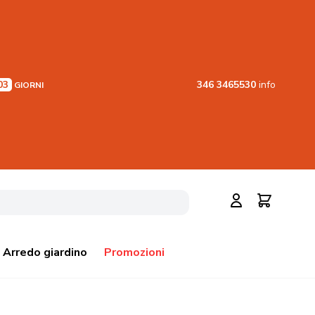
03
346 3465530
info
GIORNI
Cerca
Carrello
Arredo giardino
Promozioni