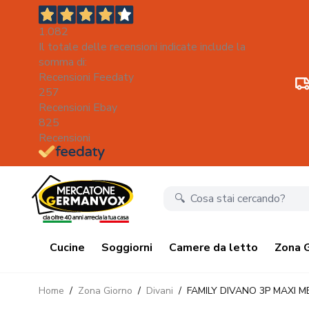
1.082
Il totale delle recensioni indicate include la
somma di:
Recensioni Feedaty
257
Recensioni Ebay
825
Recensioni
Salta al contenuto
Cucine
Soggiorni
Camere da letto
Zona 
Home
/
Zona Giorno
/
Divani
/
FAMILY DIVANO 3P MAXI M