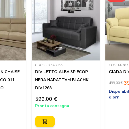
COD: 001618855
COD: 00161
ON CHAISE
DIV LETTO ALBA 3P ECOP
GIADA DI
CO 011
NERA NARATTAM BLACHK
3
499,00 €
MO
DIV1268
Disponibil
giorni
599,00 €
Pronta consegna