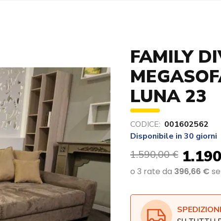
FAMILY D
MEGASOFA
LUNA 23
CODICE:
001602562
Disponibile in 30 giorni
1.190
1.590,00 €
SPEDIZION