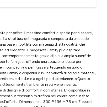
to per offrire il massimo comfort e spazio per rilassarsi,
ia. La struttura del megasofà è composta da un solido
 una base imbottita con materiali di alta qualità, che
o ed elegante. Il megasofà Family può ospitare
contemporaneamente grazie alla sua ampia superficie.
er le famigliei, offrendo una soluzione ideale per
e in compagnia o per rilassarsi leggendo un libro o
fà Family è disponibile in una varietà di colori e materiali,
preferenze di stile e a ogni tipo di arredamento.Questo
 ulteriormente l'ambiente in cui viene inserito,
di design e di comfort in ogni stanza. E' disponibile in
imento in teessuto microfibra nel colore come in foto.
i nell'offerta. Dimensione: L.300 P.136 H.75 cm. 7 cuscini