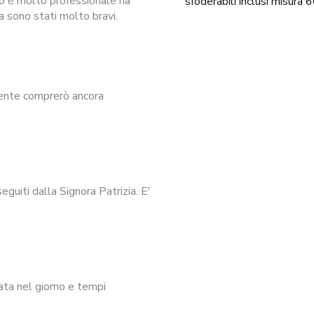
io è molto professionale ha
sfoderabili inclusi misur
a sono stati molto bravi.
mente comprerò ancora
guiti dalla Signora Patrizia. E'
ata nel giorno e tempi