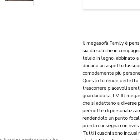
Il megasofà Family è pensa
sia da soli che in compagn
telaio in legno, abbinato a
donano un aspetto lussuos
comodamente più persone 
Questo lo rende perfetto p
trascorrere piacevoli serat
guardando la TV. Ill megaso
che si adattano a diverse 
permette di personalizzare
rendendolo un punto focale 
pronta consegna con rivest
Tutti i cuscini sono inclus