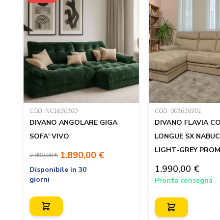
COD: NC1630100
COD: 001616901
DIVANO ANGOLARE GIGA
DIVANO FLAVIA C
SOFA' VIVO
LONGUE SX NABUC
LIGHT-GREY PRO
1.890,00 €
2.890,00 €
1.990,00 €
Disponibile in 30
giorni
Pronta consegna