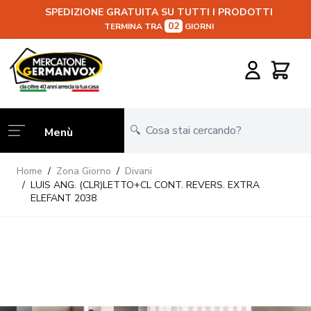
SPEDIZIONE GRATUITA SU TUTTI I PRODOTTI
02
TERMINA TRA
GIORNI
Salta al contenuto
Carrello
Menù
Home
/
Zona Giorno
/
Divani
/
LUIS ANG. (CLR)LETTO+CL CONT. REVERS. EXTRA
ELEFANT 2038