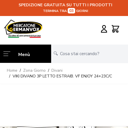
SPEDIZIONE GRATUITA SU TUTTI I PRODOTTI
03
TERMINA TRA
GIORNI
Salta al contenuto
Carrello
Menù
Home
/
Zona Giorno
/
Divani
/
VIKI DIVANO 3P LETTO ESTRAIB. VF ENJOY 24+23C/C