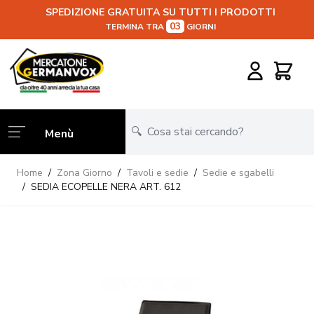
SPEDIZIONE GRATUITA SU TUTTI I PRODOTTI
03
TERMINA TRA
GIORNI
Salta al contenuto
Carrello
Menù
Home
/
Zona Giorno
/
Tavoli e sedie
/
Sedie e sgabelli
/
SEDIA ECOPELLE NERA ART. 612