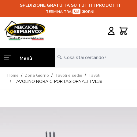
SPEDIZIONE GRATUITA SU TUTTI I PRODOTTI
03
TERMINA TRA
GIORNI
Salta al contenuto
Carrello
Menù
Home
/
Zona Giorno
/
Tavoli e sedie
/
Tavoli
/
TAVOLINO NORA C-PORTAGIORNALI TVL38